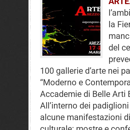
ARTE
l’amb
la Fie
manca
del ce
preve
100 gallerie d’arte nei pa
“Moderno e Contemporan
Accademie di Belle Arti 
All’interno dei padiglion
alcune manifestazioni d
culturale: mostre e conf